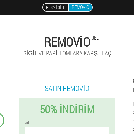
REMOVIO
RESMI SITE
REMOVIO
JEL
SIĞIL VE PAPILLOMLARA KARŞI ILAÇ
SATIN REMOVIO
50% İNDIRIM
€
ad