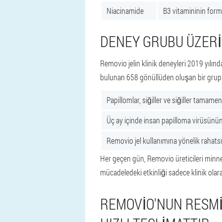
Niacinamide
B3 vitamininin formla
DENEY GRUBU ÜZER
Removio jelin klinik deneyleri 2019 yılı
bulunan 658 gönüllüden oluşan bir grup ve 
Papillomlar, siğiller ve siğiller tamamen
Üç ay içinde insan papilloma virüsünün t
Removio jel kullanımına yönelik rahatsı
Her geçen gün, Removio üreticileri minnet
mücadeledeki etkinliği sadece klinik olar
REMOVIO'NUN RESMI 