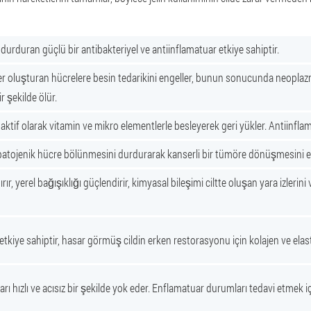
durduran güçlü bir antibakteriyel ve antiinflamatuar etkiye sahiptir.
ler oluşturan hücrelere besin tedarikini engeller, bunun sonucunda neoplazm
r şekilde ölür.
aktif olarak vitamin ve mikro elementlerle besleyerek geri yükler. Antiinflam
i, patojenik hücre bölünmesini durdurarak kanserli bir tümöre dönüşmesini e
ırır, yerel bağışıklığı güçlendirir, kimyasal bileşimi ciltte oluşan yara izlerin
l etkiye sahiptir, hasar görmüş cildin erken restorasyonu için kolajen ve elast
ları hızlı ve acısız bir şekilde yok eder. Enflamatuar durumları tedavi etmek içi