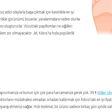
ız edici olaylarla başa çıkmak için kesinlikle en iyi
inlikle görünümü bozarlar, yaralanmalara neden olurlar
 oluştururlar. Vücuttaki papillomları ve siğilleri
m zor olmayacaktır. Jel, Kıbrıs'ta hızla popülerlik
aşvurmanıza ve bunun için çok para harcamanıza gerek yok. 39 € (
diğer ülk
 doktorların müdahalesi olmadan ortadan kaldırmak için Kıbrıs'taki en iyi fiyat
pariş etmenizi sağlar. Hızlı teslimat, bir ürünü sadece birkaç gün içinde sat