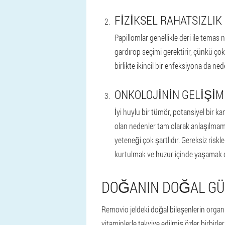
FIZIKSEL RAHATSIZLIK
Papillomlar genellikle deri ile tema
gardırop seçimi gerektirir, çünkü çok 
birlikte ikincil bir enfeksiyona da nede
ONKOLOJININ GELIŞIM
İyi huylu bir tümör, potansiyel bir 
olan nedenler tam olarak anlaşılmam
yeteneği çok şartlıdır. Gereksiz ris
kurtulmak ve huzur içinde yaşamak da
DOĞANIN DOĞAL G
Removio jeldeki doğal bileşenlerin organi
vitaminlerle takviye edilmiş özler birbirl