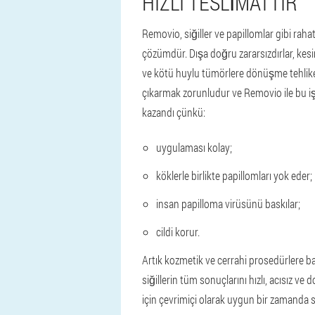
HIZLI TESLIMATTIR
Removio, siğiller ve papillomlar gibi rahats
çözümdür. Dışa doğru zararsızdırlar, kes
ve kötü huylu tümörlere dönüşme tehlikesi
çıkarmak zorunludur ve Removio ile bu işle
kazandı çünkü:
uygulaması kolay;
köklerle birlikte papillomları yok eder;
insan papilloma virüsünü baskılar;
cildi korur.
Artık kozmetik ve cerrahi prosedürlere b
siğillerin tüm sonuçlarını hızlı, acısız ve
için çevrimiçi olarak uygun bir zamanda si