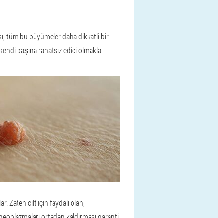
sı, tüm bu büyümeler daha dikkatli bir
i kendi başına rahatsız edici olmakla
 Zaten cilt için faydalı olan,
n neoplazmaları ortadan kaldırması garanti