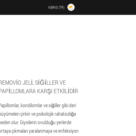
KIBRIS (TR)
REMOVIO JELI, SIĞILLER VE
PAPILLOMLARA KARŞI ETKILIDIR
Papillomlar, kondilomlar ve siğiller gibi deri
büyümeleri çirkin ve psikolojik rahatsızlığa
neden olur. Giysilerin ovulduğu yerlerde
ortaya çıkmaları yaralanmaya ve enfeksiyon