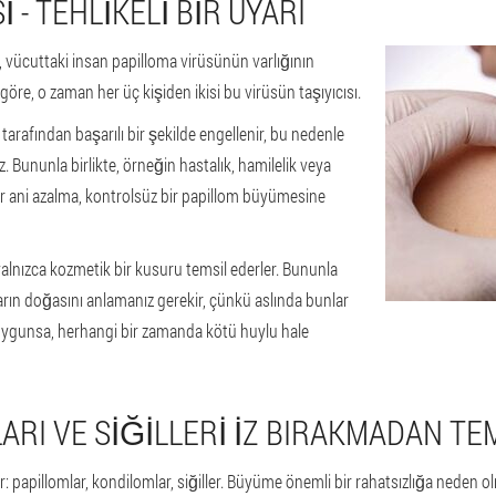
 - TEHLIKELI BIR UYARI
, vücuttaki insan papilloma virüsünün varlığının
 göre, o zaman her üç kişiden ikisi bu virüsün taşıyıcısı.
i tarafından başarılı bir şekilde engellenir, bu nedenle
. Bununla birlikte, örneğin hastalık, hamilelik veya
ir ani azalma, kontrolsüz bir papillom büyümesine
e yalnızca kozmetik bir kusuru temsil ederler. Bununla
ların doğasını anlamanız gerekir, çünkü aslında bunlar
n uygunsa, herhangi bir zamanda kötü huylu hale
ARI VE SIĞILLERI IZ BIRAKMADAN TE
r: papillomlar, kondilomlar, siğiller. Büyüme önemli bir rahatsızlığa neden 