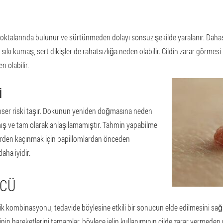
s noktalarında bulunur ve sürtünmeden dolayı sonsuz şekilde yaralanır. Daha
sıkı kumaş, sert dikişler de rahatsızlığa neden olabilir. Cildin zarar görmes
n olabilir.
I
kanser riski taşır. Dokunun yeniden doğmasına neden
ış ve tam olarak anlaşılamamıştır. Tahmin yapabilme
klerden kaçınmak için papillomlardan önceden
ha iyidir.
ÜCÜ
k kombinasyonu, tedavide böylesine etkili bir sonucun elde edilmesini sağlar.
erinin hareketlerini tamamlar, böylece jelin kullanımının cilde zarar vermede