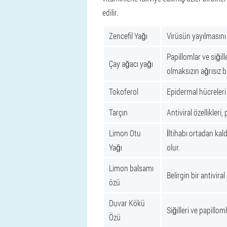
edilir.
Zencefil Yağı
Virüsün yayılmasını 
Papillomlar ve siğil
Çay ağacı yağı
olmaksızın ağrısız bi
Tokoferol
Epidermal hücreleri 
Tarçın
Antiviral özellikler
Limon Otu
İltihabı ortadan kald
Yağı
olur.
Limon balsamı
Belirgin bir antivira
özü
Duvar Kökü
Siğilleri ve papillom
Özü