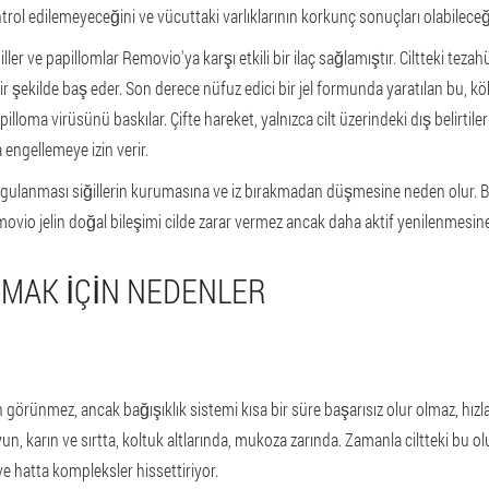
rol edilemeyeceğini ve vücuttaki varlıklarının korkunç sonuçları olabileceğ
ller ve papillomlar Removio'ya karşı etkili bir ilaç sağlamıştır. Ciltteki te
r şekilde baş eder. Son derece nüfuz edici bir jel formunda yaratılan bu, kökl
lloma virüsünü baskılar. Çifte hareket, yalnızca cilt üzerindeki dış belirtil
a engellemeye izin verir.
uygulanması siğillerin kurumasına ve iz bırakmadan düşmesine neden olur. Ba
emovio jelin doğal bileşimi cilde zarar vermez ancak daha aktif yenilenmesin
RMAK IÇIN NEDENLER
n görünmez, ancak bağışıklık sistemi kısa bir süre başarısız olur olmaz, hızl
yun, karın ve sırtta, koltuk altlarında, mukoza zarında. Zamanla ciltteki bu 
 hatta kompleksler hissettiriyor.