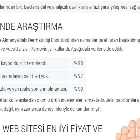
rından biri. Bakterisidal ve analjezik özellikleriyle hızlı yara iyileşmesi sağlar.
INDE ARAŞTIRMA
nda Almanya'daki Dermatoloji Enstitüsünden uzmanlar tarafından başlatılmışt
vücutta izler, Removio jeli kullandı. Aşağıdaki veriler elde edildi:
 kayboldu, cilt temizlendi.
% 98
ekrarlayan belirtileri yok.
% 97
zlık ve yan reaksiyonların olmaması.
% 99
tar kullanıcılardan olumlu ürün incelemeleri almaktadır. Jelin papillomlara, 
ak değil, aynı zamanda deneyimleriyle de kanıtlanmıştır.
WEB SITESI EN IYI FIYAT VE