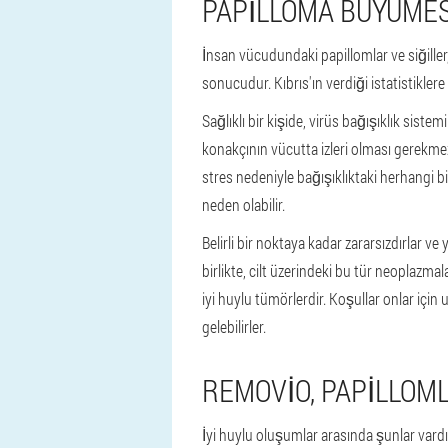
PAPILLOMA BÜYÜMESI
İnsan vücudundaki papillomlar ve siğiller
sonucudur. Kıbrıs'ın verdiği istatistiklere
Sağlıklı bir kişide, virüs bağışıklık sistem
konakçının vücutta izleri olması gerekmez
stres nedeniyle bağışıklıktaki herhangi b
neden olabilir.
Belirli bir noktaya kadar zararsızdırlar v
birlikte, cilt üzerindeki bu tür neoplazma
iyi huylu tümörlerdir. Koşullar onlar içi
gelebilirler.
REMOVIO, PAPILLOML
İyi huylu oluşumlar arasında şunlar vardı